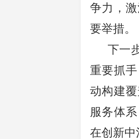
争力，激
要举措。
下一步
重要抓手
动构建覆
服务体系
在创新中