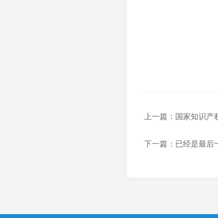
上一篇：国家知识产
下一篇：已经是最后