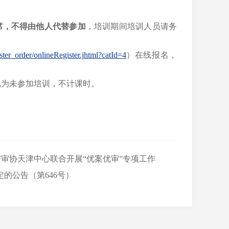
席，不得由他人代替参加
，培训期间培训人员请务
ster_order/onlineRegister.jhtml?catId=4
）
在线报名
，
视为未参加培训，不计课时。
与审协天津中心联合开展“优案优审”专项工作
的公告（第646号）