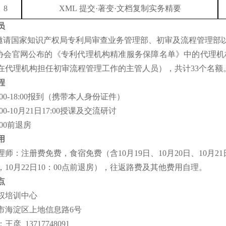
8
XML
提交
·
著变
·
文档复制实务精要
员
邀请国家知识产权局专利局审查业务管理部、初审及流程管理部
协会官网公布的《专利代理机构精准服务保障名单》中的代理机
在代理机构担任初审流程管理工作的主管人员
），共计33个名额
程
00-18:00
报到（携带本人身份证件）
00-10
月
21
日
17:00
授课及
交流研讨
00
前
退房
用
理师：注册费免费，食宿免费（含
10
月
19
日
、
10
月
20
日
、
10
月
21
，
10
月
22
日
10
：
00
点前退房），往返路费及其他费用自理。
点
权培训中心
市海淀区上地信息路
6
号
：王彦
13717748091