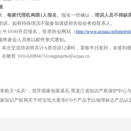
项
限，
每家代理机构限
1
人报名
。报名一经确认，
培训人员不得缺
培训。如有特殊情况不能参加请提前告知会务组联系人。
上午
10:00
开启报名，
登录协会网站（
http://www.acpaa.cn/font/regi
最终参会人员将以邮件形式通知
。
：本次交流培训班共计
A
类培训
12
课时，需每
半
日签到，未签到
：丛敬哲
010-62089415/congjingzhe@acpaa.cn
务航天“尖兵”，筑牢国家创新基石 黑龙江省知识产权保护中心
家知识产权局关于对宝坻大葱等870个产品予以地理标志产品认定