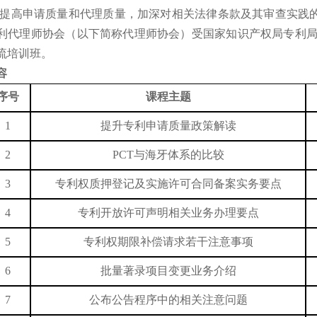
提高申请质量和代理质量，加深对相关法律条款及其审查实践
利代理师协会
（以下简称
代理师
协会）
受国家知识产权局专利
流培训班。
容
序号
课程主题
1
提升专利申请质量政策解读
2
PCT
与海牙体系的比较
3
专利权质押登记及实施许可合同备案实务要点
4
专利开放许可声明相关业务办理要点
5
专利权期限补偿请求若干注意事项
6
批量著录项目变更业务介绍
7
公布公告程序中的相关注意问题