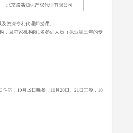
北京路浩知识产权代理有限公司
以及资深专利代理师授课。
构，且每家机构限
1
名参训人员（
执业满三年的专
。
日住宿，
10
月
19
日晚餐，
10
月
20
日、
21
日
三餐，
10