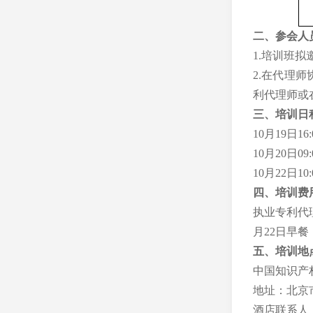
二、
参
会
人
1.
培训班拟
2.
在代理师
利代理师或
三、培训日
10
月
19
日
16:
10
月
20
日
09:
10
月
22
日
10:
四、培训费
执业专利代
月
22
日
早餐
五、培训地
中国
知识产
地址：
北京
酒店联系人